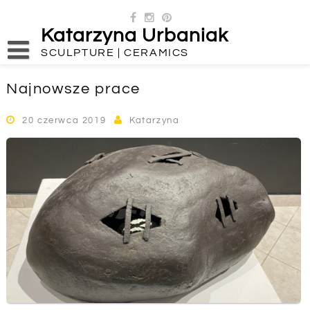
Skip
to
Katarzyna Urbaniak
content
SCULPTURE | CERAMICS
Najnowsze prace
20 czerwca 2019
Katarzyna