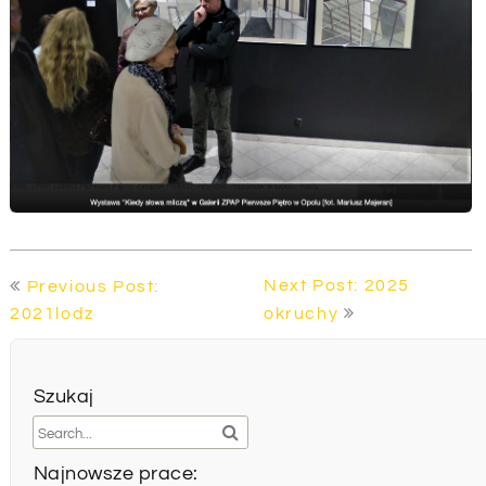
Nawigacja
Next Post: 2025
Previous Post:
wpisu
2021lodz
okruchy
Szukaj
Najnowsze prace: